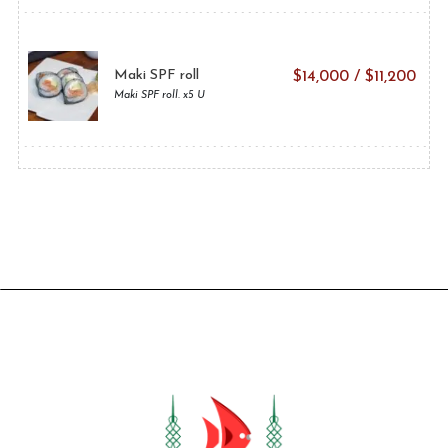
Maki SPF roll
$
14,000
/
$
11,200
Maki SPF roll. x5 U