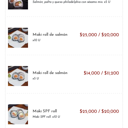
Salmón, palta y queso philadelphia con sésamo mix. x5 U
Maki roll de salmón
$
25,000
/
$
20,000
x10 U
Maki roll de salmón
$
14,000
/
$
11,200
x5 U
Maki SPF roll
$
25,000
/
$
20,000
Maki SPF roll. x10 U