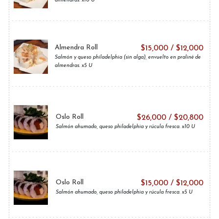
almendras. x10 U
Almendra Roll
$
15,000
/
$
12,000
Salmón y queso philadelphia (sin alga), envuelto en praliné de
almendras. x5 U
Oslo Roll
$
26,000
/
$
20,800
Salmón ahumado, queso philadelphia y rúcula fresca. x10 U
Oslo Roll
$
15,000
/
$
12,000
Salmón ahumado, queso philadelphia y rúcula fresca. x5 U