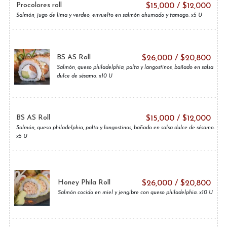
Procolores roll
$
15,000
/
$
12,000
Salmón, jugo de lima y verdeo, envuelto en salmón ahumado y tamago. x5 U
BS AS Roll
$
26,000
/
$
20,800
Salmón, queso philadelphia, palta y langostinos, bañado en salsa
dulce de sésamo. x10 U
BS AS Roll
$
15,000
/
$
12,000
Salmón, queso philadelphia, palta y langostinos, bañado en salsa dulce de sésamo.
x5 U
Honey Phila Roll
$
26,000
/
$
20,800
Salmón cocido en miel y jengibre con queso philadelphia. x10 U