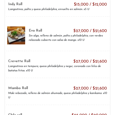
Indy Roll
$
15,000
/
$
12,000
Langostinos, palta y queso philadelphia, envuelto en salmón. x5 U
Evo Roll
$
27,000
/
$
21,600
Sin alga, relleno de salmón, palta y philadelphia, con verdeo
rebozado cubierto con salsa de mango. x10 U
Crevette Roll
$
27,000
/
$
21,600
Langostinos en tempura, queso philadelphia y negui, coronado con hilos de
batatas fritas. x10 U
Mambo Roll
$
27,000
/
$
21,600
Maki rebozado, relleno de salmón ahumado, queso philadelphia y kanikama. x10
U